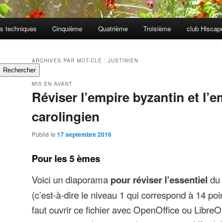
s techniques
Cinquième
Quatrième
Troisième
club Hisca
ARCHIVES PAR MOT-CLÉ :
JUSTINIEN
Rechercher
MIS EN AVANT
Réviser l’empire byzantin et l’e
carolingien
Publié le
17 septembre 2016
Pour les 5 èmes
Voici un diaporama
pour réviser l’essentiel
du 
(c’est-à-dire le niveau 1 qui correspond à 14 poin
faut ouvrir ce fichier avec OpenOffice ou LibreOf