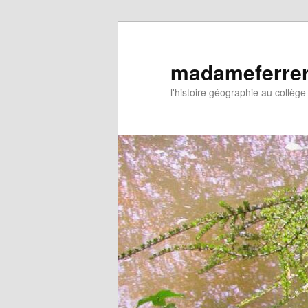
Aller
Aller
au
au
contenu
contenu
madameferre
principal
secondaire
l'histoire géographie au collège