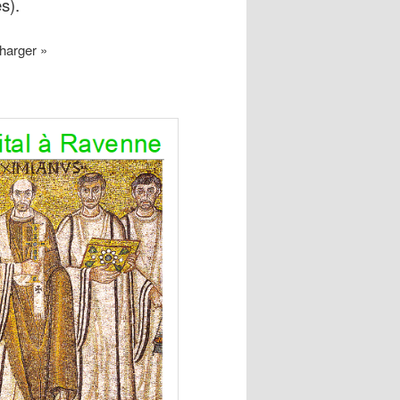
s).
harger »