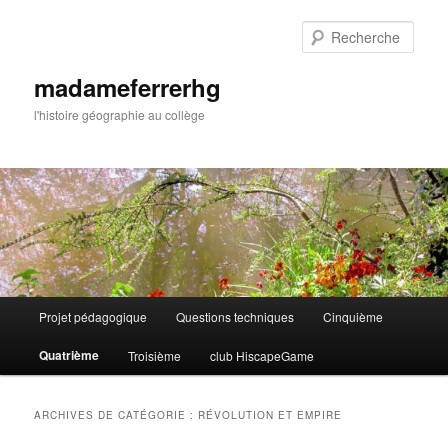
Aller
Aller
au
au
Rech
contenu
contenu
principal
secondaire
madameferrerhg
l'histoire géographie au collège
Menu
Projet pédagogique
Questions techniques
Cinquième
principal
Quatrième
Troisième
club HiscapeGame
ARCHIVES DE CATÉGORIE :
RÉVOLUTION ET EMPIRE