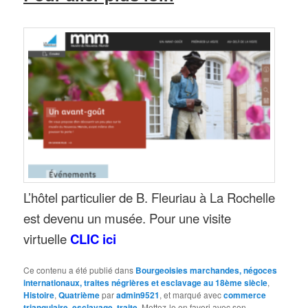
L’hôtel particulier de B. Fleuriau à La Rochelle
est devenu un musée. Pour une visite
virtuelle
CLIC ici
Ce contenu a été publié dans
Bourgeoisies marchandes, négoces
internationaux, traites négrières et esclavage au 18ème siècle
,
Histoire
,
Quatrième
par
admin9521
, et marqué avec
commerce
triangulaire
,
esclavage
,
traite
. Mettez-le en favori avec son