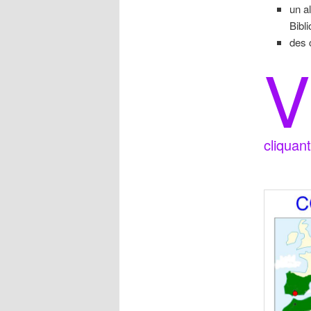
un a
Bibl
des 
V
cliquan