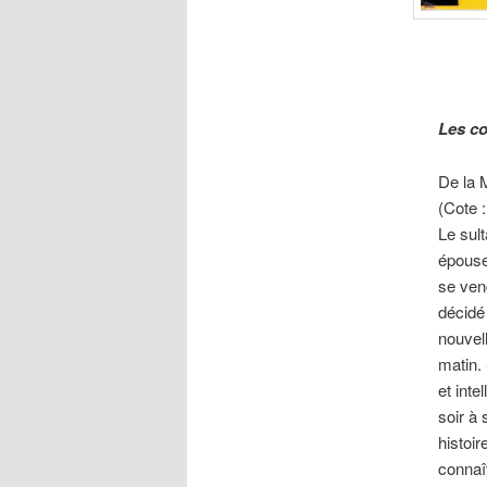
Les co
De la 
(Cote 
Le sul
épouse
se veng
décidé
nouvell
matin.
et inte
soir à
histoir
connaît