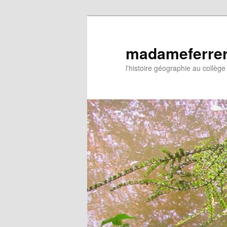
Aller
au
contenu
madameferre
principal
l'histoire géographie au collège