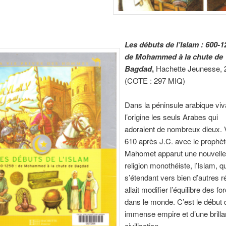
Les débuts de l’Islam : 600-1
de Mohammed à la chute de
Bagdad
,
Hachette Jeunesse, 
(COTE : 297 MIQ)
Dans la péninsule arabique viv
l’origine les seuls Arabes qui
adoraient de nombreux dieux. 
610 après J.C. avec le prophè
Mahomet apparut une nouvell
religion monothéiste, l’Islam, qu
s’étendant vers bien d’autres r
allait modifier l’équilibre des fo
dans le monde. C’est le début 
immense empire et d’une brilla
civilisation.