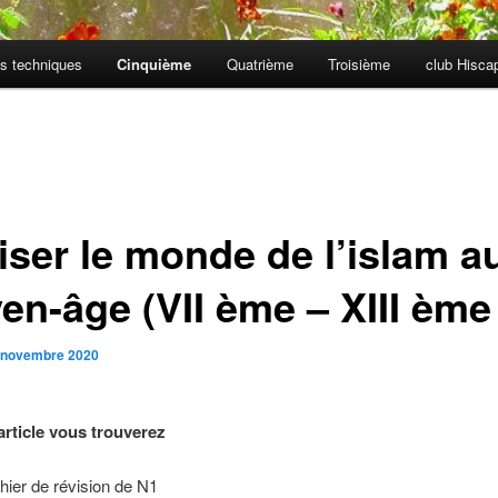
s techniques
Cinquième
Quatrième
Troisième
club Hisc
iser le monde de l’islam a
en-âge (VII ème – XIII ème
 novembre 2020
article vous trouverez
ichier de révision de N1