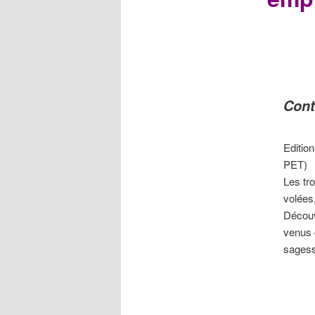
Cont
Edition
PET)
Les tr
volées
Découv
venus 
sagess