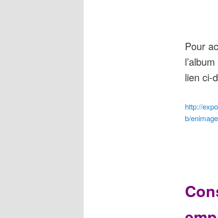
Pour ac
l’album 
lien ci
http://expo
b/enimage
Cons
empr