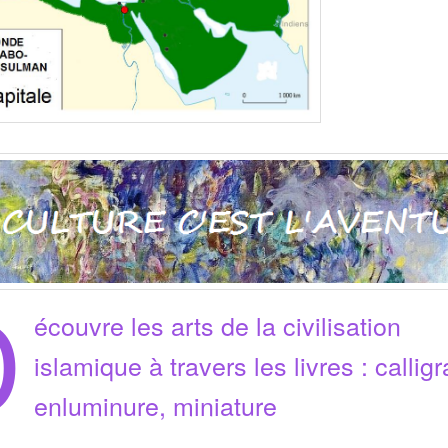
D
écouvre les arts de la civilisation
islamique à travers les livres : callig
enluminure, miniature