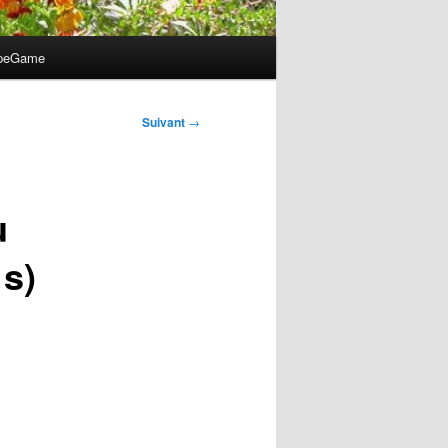
apeGame
Suivant
→
u
 s)