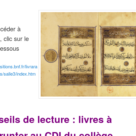
céder à
, clic sur le
-dessous
sitions.bnf.fr/livrara
s/salle3/index.htm
eils de lecture : livres à
unter au CDI du collège