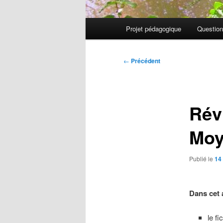
Menu
Projet pédagogique
Question
principal
Navigation
←
Précédent
des
articles
Rév
Moy
Publié le
14
Dans cet 
le f