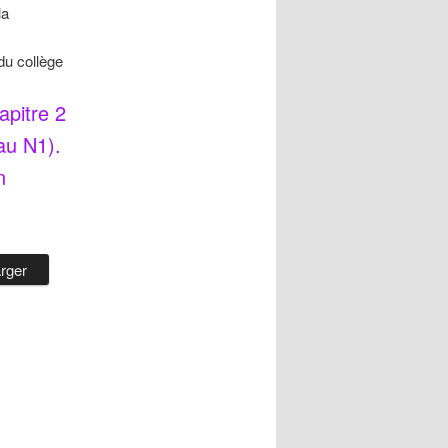
la
 du collège
apitre 2
 au N1).
n
rger