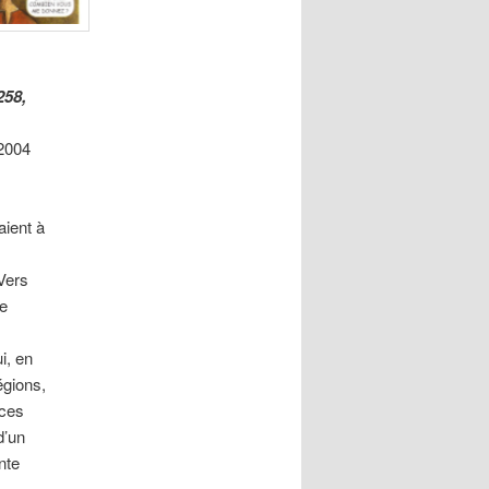
258,
2004
aient à
Vers
te
e
i, en
égions,
rces
d’un
nte